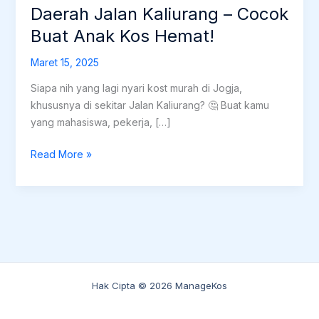
Daerah Jalan Kaliurang – Cocok
Buat Anak Kos Hemat!
Maret 15, 2025
Siapa nih yang lagi nyari kost murah di Jogja,
khususnya di sekitar Jalan Kaliurang? 🤔 Buat kamu
yang mahasiswa, pekerja, […]
10
Read More »
Kost
Under
300
Ribu
di
Daerah
Jalan
Hak Cipta © 2026 ManageKos
Kaliurang
–